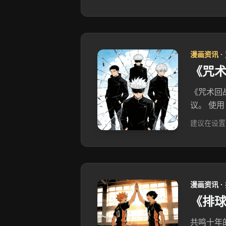
漫画资讯 ·
《咒
《咒术回
议。 使用
建议在设置
漫画资讯 ·
《排球
共鸣十年